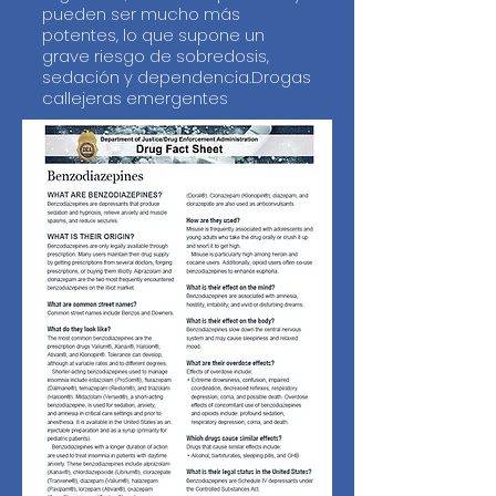
pueden ser mucho más
potentes, lo que supone un
grave riesgo de sobredosis,
sedación y dependencia.Drogas
callejeras emergentes