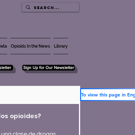
ata
Opioids In the News
Library
letter
Sign Up for Our Newsletter
To view this page in Eng
los opioides?
n una clase de drogas