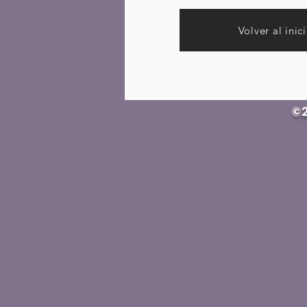
Volver al inic
©2