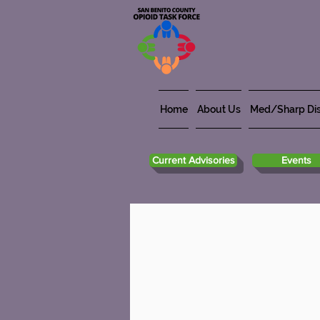
Home
About Us
Med/Sharp Dis
Current Advisories
Events